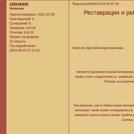
zxhxykgvtj
Поделиться
2023-10-24 01:47:24
Новичок
Реставрация и ре
Зарегистрирован
: 2021-02-28
Приглашений:
0
Сообщений:
6
Уважение:
[+0/-0]
Позитив:
[+0/-0]
Провел на форуме:
22 минуты
Последний визит:
#dotcars 
2024-05-03 07:47:21
Наличие кож
является дополнительной возможност
также стоит и практичность. кожаный
Потому его наличи
Несомненно, как и любые иные материа
материал также может изнашиваться,
кожаный салон и вовсе может прийти 
салона 