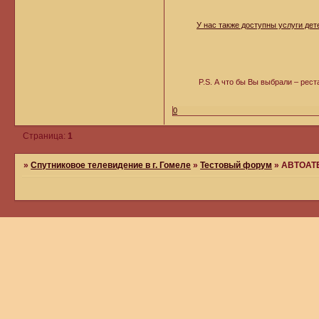
У нас также доступны услуги де
P.S. А что бы Вы выбрали – ре
0
Страница:
1
»
Спутниковое телевидение в г. Гомеле
»
Тестовый форум
»
АВТОАТ