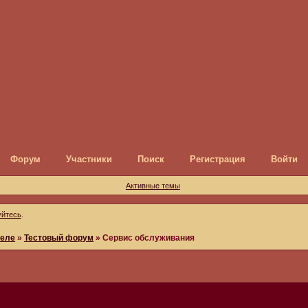
Форум
Участники
Поиск
Регистрация
Войти
Активные темы
уйтесь
.
меле
»
Тестовый форум
»
Сервис обслуживания