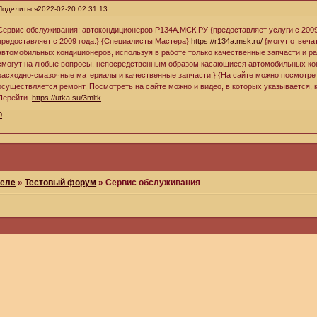
Поделиться
2022-02-20 02:31:13
Сервис обслуживания: автокондиционеров Р134А.МСК.РУ {предоставляет услуги с 2009
предоставляет с 2009 года.} {Специалисты|Мастера}
https://r134a.msk.ru/
{могут отвеча
автомобильных кондиционеров, используя в работе только качественные запчасти и р
смогут на любые вопросы, непосредственным образом касающиеся автомобильных кон
расходно-смазочные материалы и качественные запчасти.} {На сайте можно посмотреть
осуществляется ремонт.|Посмотреть на сайте можно и видео, в которых указывается, 
Перейти
https://utka.su/3mltk
0
меле
»
Тестовый форум
»
Сервис обслуживания