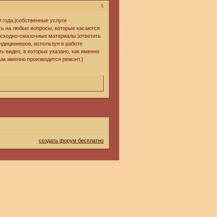
1
 года.|собственные услуги
ть на любые вопросы, которые касаются
асходно-смазочные материалы.|ответить
диционеров, используя в работе
 видео, в которых указано, как именно
как именно производится ремонт.}
создать форум бесплатно