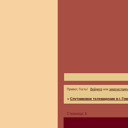
Привет, Гость!
Войдите
или
зарегистрир
»
Спутниковое телевидение в г. Го
Страница:
1