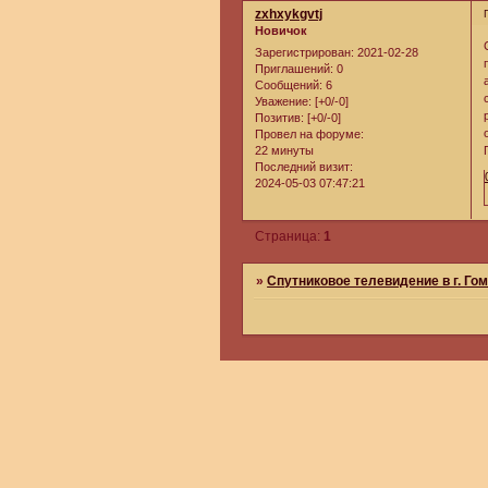
zxhxykgvtj
Новичок
Зарегистрирован
: 2021-02-28
Приглашений:
0
Сообщений:
6
Уважение:
[+0/-0]
Позитив:
[+0/-0]
Провел на форуме:
22 минуты
Последний визит:
2024-05-03 07:47:21
Страница:
1
»
Спутниковое телевидение в г. Го